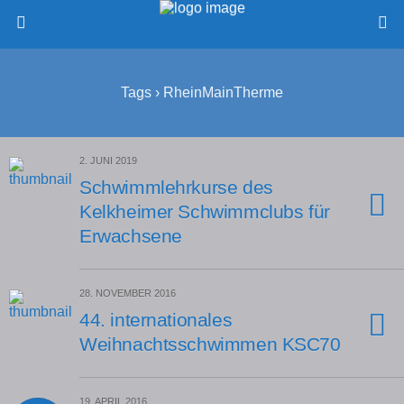
Tags › RheinMainTherme
2. JUNI 2019
Schwimmlehrkurse des
Kelkheimer Schwimmclubs für
Erwachsene
28. NOVEMBER 2016
44. internationales
Weihnachtsschwimmen KSC70
19. APRIL 2016