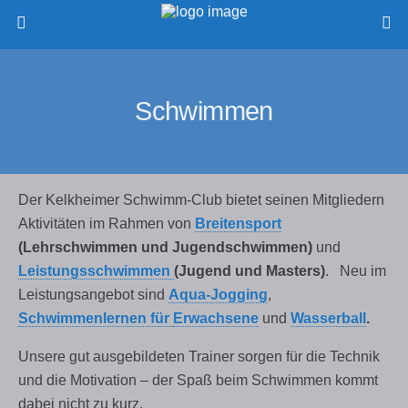
Schwimmen
Der Kelkheimer Schwimm-Club bietet seinen Mitgliedern
Aktivitäten im Rahmen von
Breitensport
(Lehrschwimmen und Jugendschwimmen)
und
Leistungsschwimmen
(Jugend und Masters)
.
Neu im
Leistungsangebot sind
Aqua-Jogging
,
Schwimmenlernen für
Erwachsene
und
Wasserball
.
Unsere gut ausgebildeten Trainer sorgen für die Technik
und die Motivation – der Spaß beim Schwimmen kommt
dabei nicht zu kurz.