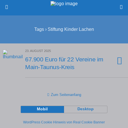
Tags › Stiftung Kinder Lachen
23. AUGUST 2025
67.900 Euro für 22 Vereine im
Main-Taunus-Kreis
Zum Seitenanfang
Mobil
Desktop
WordPress Cookie Hinweis von Real Cookie Banner