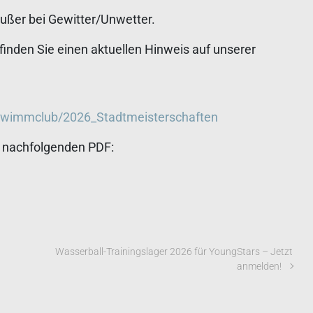
außer bei Gewitter/Unwetter.
 finden Sie einen aktuellen Hinweis auf unserer
hwimmclub/2026_Stadtmeisterschaften
im nachfolgenden PDF:
Wasserball-Trainingslager 2026 für YoungStars – Jetzt
anmelden!