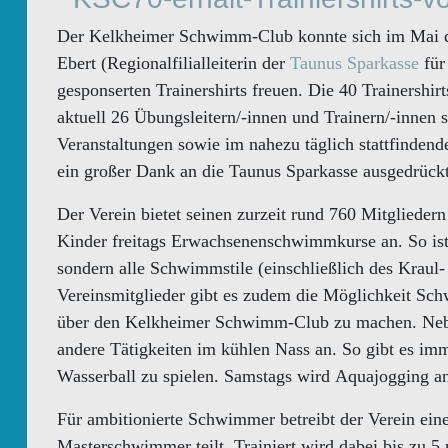
Der Kelkheimer Schwimm-Club konnte sich im Mai di
Ebert (Regionalfilialleiterin der
Taunus Sparkasse
für
gesponserten Trainershirts freuen. Die 40 Trainershi
aktuell 26 Übungsleitern/-innen und Trainern/-innen 
Veranstaltungen sowie im nahezu täglich stattfindend
ein großer Dank an die Taunus Sparkasse ausgedrückt
Der Verein bietet seinen zurzeit rund 760 Mitglieder
Kinder freitags Erwachsenenschwimmkurse an. So ist
sondern alle Schwimmstile (einschließlich des Kraul
Vereinsmitglieder gibt es zudem die Möglichkeit Sc
über den Kelkheimer Schwimm-Club zu machen. Nebe
andere Tätigkeiten im kühlen Nass an. So gibt es im
Wasserball zu spielen. Samstags wird Aquajogging a
Für ambitionierte Schwimmer betreibt der Verein ein
Masterschwimmer teilt. Trainiert wird dabei bis zu 