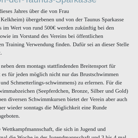
eses Jahres über die von Frau
 Kelkheim) übergebenen und von der Taunus Sparkasse
rts im Wert von rund 500€ werden zukünftig bei den
sowie im Vorstand des Vereins bei öffentlichen
en Training Verwendung finden. Dafür sei an dieser Stelle
.
n neben dem montags stattfindenden Breitensport für
 es für jeden möglich nicht nur das Brustschwimmen
- und Schmetterlings-schwimmens) zu erlernen. Für die
hwimmabzeichen (Seepferdchen, Bronze, Silber und Gold)
n diversen Schwimmkursen bietet der Verein aber auch
mer wieder sonntags die Möglichkeit eine Runde
ngeboten.
e Wettkampfmannschaft, die sich in Jugend und
5 mal die Woche in der Jugendmannschaft und 3 bis 4 mal