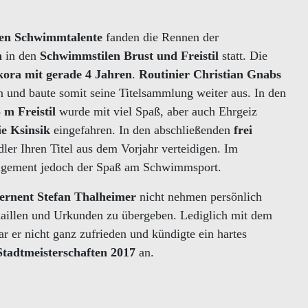
gen Schwimmtalente
fanden die Rennen der
m
in den
Schwimmstilen Brust und Freistil
statt. Die
kora mit gerade 4 Jahren
.
Routinier Christian Gnabs
n und baute somit seine Titelsammlung weiter aus. In den
 m Freistil
wurde mit viel Spaß, aber auch Ehrgeiz
ie Ksinsik
eingefahren. In den abschließenden
frei
ler Ihren Titel aus dem Vorjahr verteidigen. Im
ngagement jedoch der Spaß am Schwimmsport.
ernent Stefan Thalheimer
nicht nehmen persönlich
daillen und Urkunden zu übergeben. Lediglich mit dem
r er nicht ganz zufrieden und kündigte ein hartes
tadtmeisterschaften 2017
an.